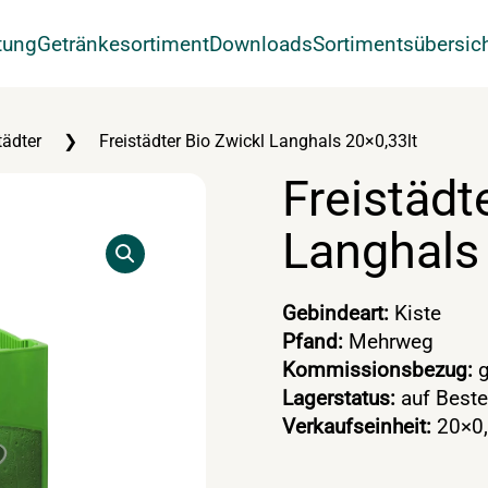
tung
Getränkesortiment
Downloads
Sortimentsübersic
tädter
Freistädter Bio Zwickl Langhals 20×0,33lt
Freistädt
Langhals 
Gebindeart:
Kiste
Pfand:
Mehrweg
Kommissionsbezug:
g
Lagerstatus:
auf Beste
Verkaufseinheit:
20×0,