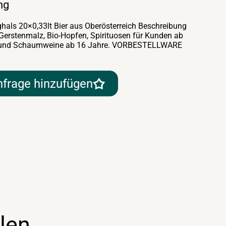
ng
ghals 20×0,33lt Bier aus Oberösterreich Beschreibung
o-Gerstenmalz, Bio-Hopfen, Spirituosen für Kunden ab
ein und Schaumweine ab 16 Jahre. VORBESTELLWARE
nfrage hinzufügen
len