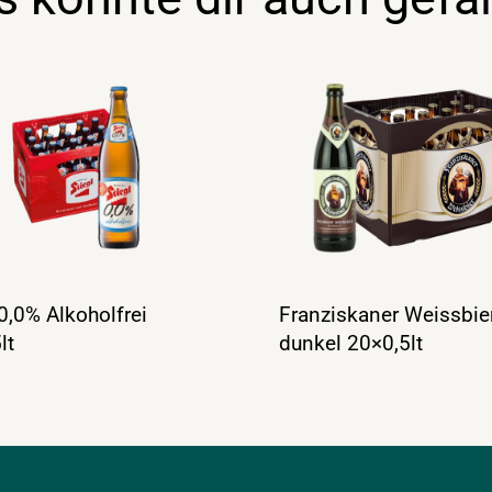
 0,0% Alkoholfrei
Franziskaner Weissbie
lt
dunkel 20×0,5lt