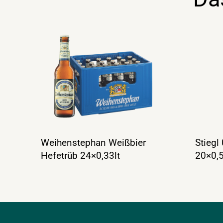
Weihenstephan Weißbier
Stiegl
Hefetrüb 24×0,33lt
20×0,5