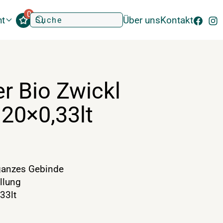
0
ht
Über uns
Kontakt
er Bio Zwickl
20×0,33lt
anzes Gebinde
llung
33lt