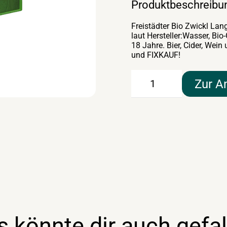
Produktbeschreibu
Freistädter Bio Zwickl Lan
laut Hersteller:Wasser, Bi
18 Jahre. Bier, Cider, W
und FIXKAUF!
Freistädter
Zur A
Bio
Zwickl
Langhals
20×0,33lt
Menge
s könnte dir auch gefal