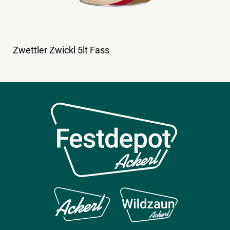
Zwettler Zwickl 5lt Fass