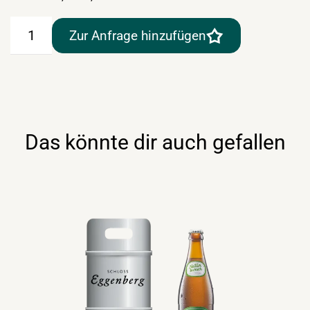
Erdinger
Zur Anfrage hinzufügen
Urweisse
30lt
Fass
Menge
Das könnte dir auch gefallen