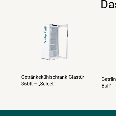
Da
Getränkekühlschrank Glastür
Geträn
360lt – „Select“
Bull“