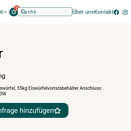
0
ht
Über uns
Kontakt
r
ng
swürfel, 55kg Eiswürfelvorratsbehälter Anschluss:
50W
nfrage hinzufügen