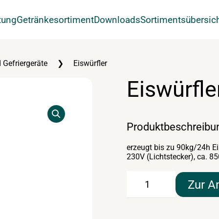
tung
Getränkesortiment
Downloads
Sortimentsübersic
 Gefriergeräte
Eiswürfler
Eiswürfle
Produktbeschreibu
erzeugt bis zu 90kg/24h Ei
230V (Lichtstecker), ca. 8
Eiswürfler
Zur A
Menge