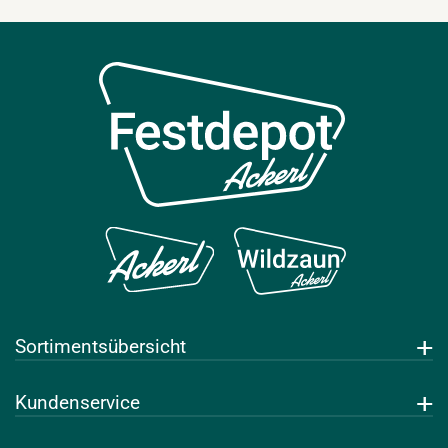
Sortimentsübersicht
Getränke
Kundenservice
Leihwaren
Über uns