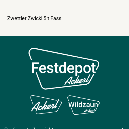
Zwettler Zwickl 5lt Fass