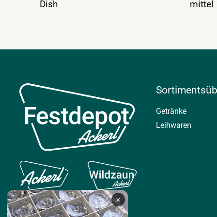
Dish
mittel
Sortimentsüb
Getränke
Leihwaren
×