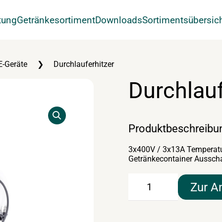
tung
Getränkesortiment
Downloads
Sortimentsübersic
E-Geräte
Durchlauferhitzer
Durchlauf
Produktbeschreibu
3x400V / 3x13A Temperatur
Getränkecontainer Ausscha
Durchlauferhitzer
Zur A
Menge