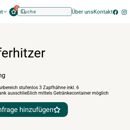
0
ht
Über uns
Kontakt
erhitzer
ng
bereich stufenlos 3 Zapfhähne inkl. 6
nk ausschließlich mittels Getränkecontainer möglich
nfrage hinzufügen