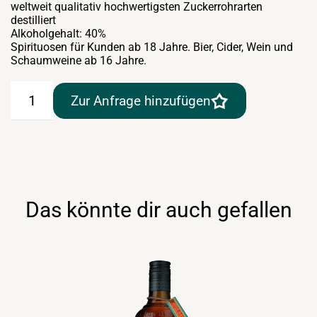
weltweit qualitativ hochwertigsten Zuckerrohrarten
destilliert
Alkoholgehalt: 40%
Spirituosen für Kunden ab 18 Jahre. Bier, Cider, Wein und
Schaumweine ab 16 Jahre.
Don
Zur Anfrage hinzufügen
Papa
7
YO
–
Rum
von
den
Philippinen
Das könnte dir auch gefallen
40%
–
0,7lt
Menge