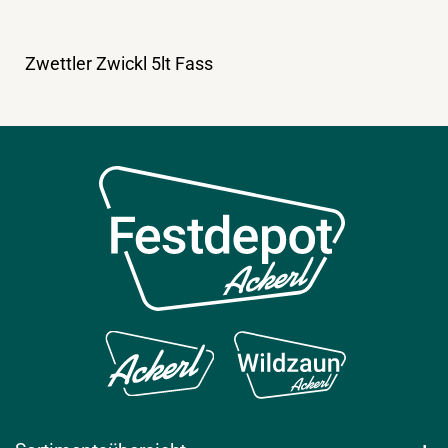
Zwettler Zwickl 5lt Fass