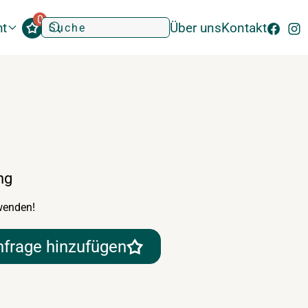
0
ht
Über uns
Kontakt
ng
wenden!
nfrage hinzufügen