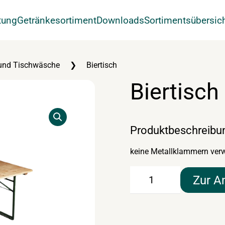
tung
Getränkesortiment
Downloads
Sortimentsübersic
und Tischwäsche
Biertisch
Biertisch
Produktbeschreibu
keine Metallklammern ver
Biertisch
Zur A
Menge