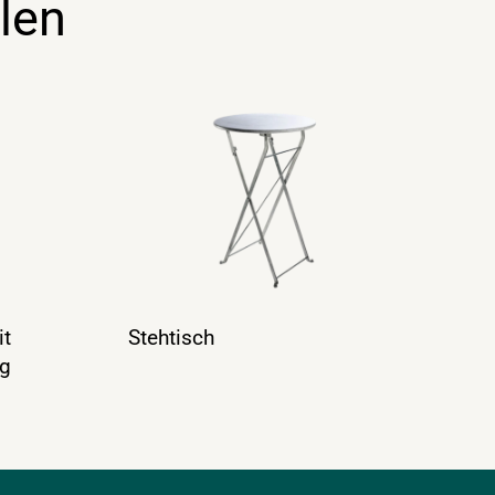
len
it
Stehtisch
ng