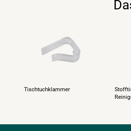
Da
Tischtuchklammer
Stofft
Reini