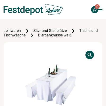
0
Zum Hauptinhalt springen
Leihwaren
Sitz- und Stehplätze
Tische und
Tischwäsche
Bierbankhusse weiß