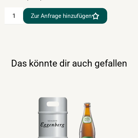
Baumgartner
Zur Anfrage hinzufügen
Märzen
50lt
Menge
Das könnte dir auch gefallen