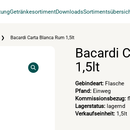
tung
Getränkesortiment
Downloads
Sortimentsübersic
Bacardi Carta Blanca Rum 1,5lt
Bacardi 
1,5lt
Gebindeart:
Flasche
Pfand:
Einweg
Kommissionsbezug:
f
Lagerstatus:
lagernd
Verkaufseinheit:
1,5lt