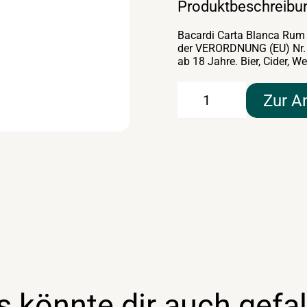
Produktbeschreibu
Bacardi Carta Blanca Rum 1
der VERORDNUNG (EU) Nr. 1
ab 18 Jahre. Bier, Cider,
Bacardi
Zur A
Carta
Blanca
Rum
1,5lt
Menge
s könnte dir auch gefal