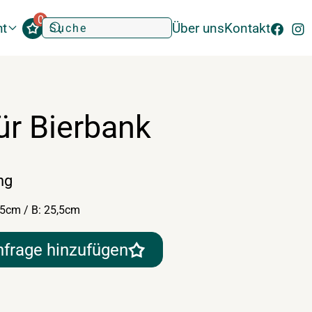
0
ht
Über uns
Kontakt
ür Bierbank
ng
95cm / B: 25,5cm
nfrage hinzufügen