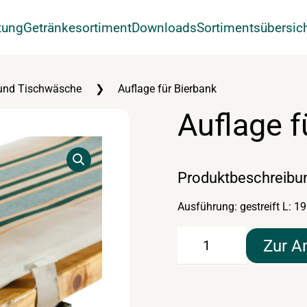
tung
Getränkesortiment
Downloads
Sortimentsübersic
und Tischwäsche
Auflage für Bierbank
Auflage f
Produktbeschreibu
Ausführung: gestreift L: 1
Auflage
Zur A
für
Bierbank
Menge