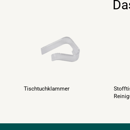
Da
Tischtuchklammer
Stofft
Reini