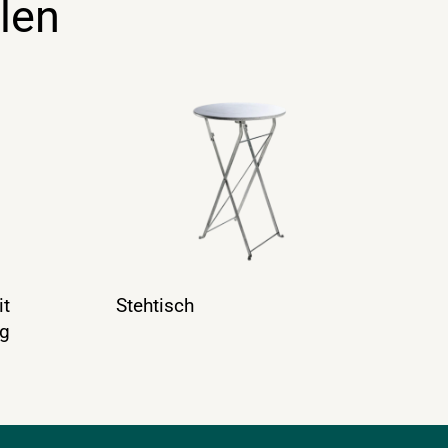
len
it
Stehtisch
ng