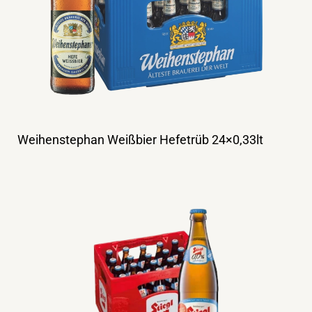
Weihenstephan Weißbier Hefetrüb 24×0,33lt