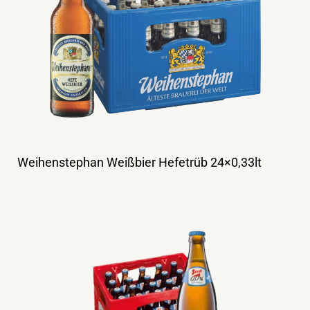
Weihenstephan Weißbier Hefetrüb 24×0,33lt