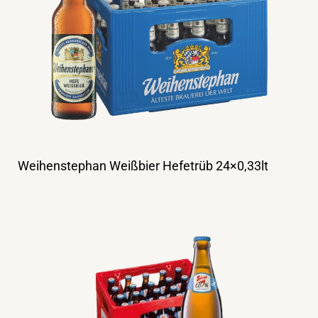
Weihenstephan Weißbier Hefetrüb 24×0,33lt