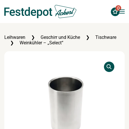
0
Zum Hauptinhalt springen
Leihwaren
Geschirr und Küche
Tischware
Weinkühler – „Select“