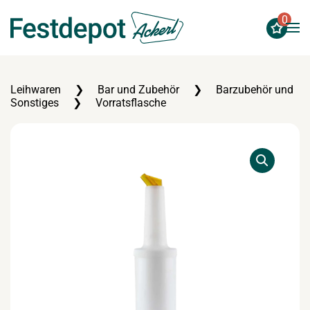
0
Zum Hauptinhalt springen
Leihwaren
Bar und Zubehör
Barzubehör und
Sonstiges
Vorratsflasche