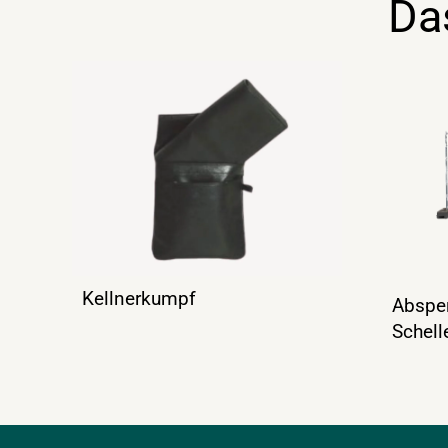
Da
Kellnerkumpf
Absper
Schell