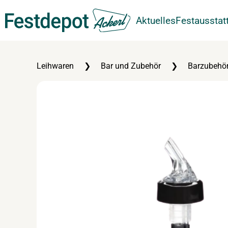
Aktuelles
Festausstat
Zum Hauptinhalt springen
Leihwaren
Bar und Zubehör
Barzubehör