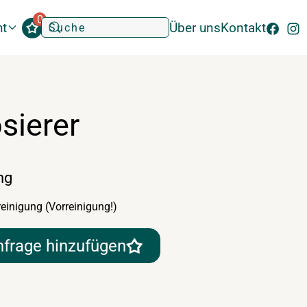
0
ht
Über uns
Kontakt
sierer
ng
reinigung (Vorreinigung!)
nfrage hinzufügen