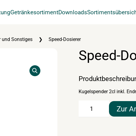
tung
Getränkesortiment
Downloads
Sortimentsübersic
 und Sonstiges
Speed-Dosierer
Speed-Do
Produktbeschreibu
Kugelspender 2cl inkl. End
Speed-
Zur A
Dosierer
Menge