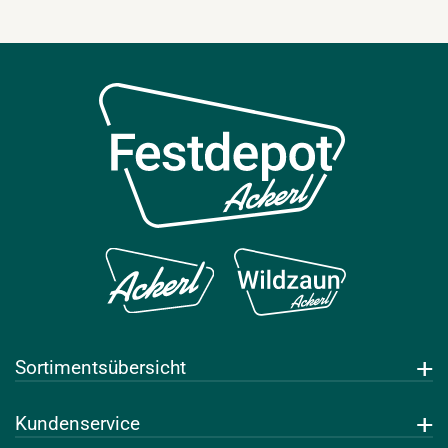
Sortimentsübersicht
Getränke
Kundenservice
Leihwaren