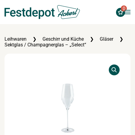
0
Zum Hauptinhalt springen
Leihwaren
Geschirr und Küche
Gläser
Sektglas / Champagnerglas – „Select“