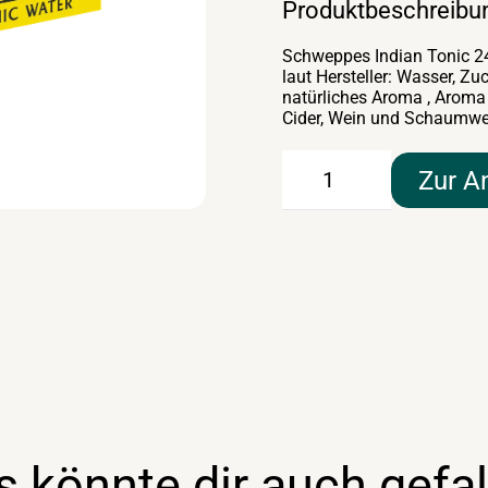
Produktbeschreibu
Schweppes Indian Tonic 2
laut Hersteller: Wasser, Zu
natürliches Aroma , Aroma 
Cider, Wein und Schaumw
Schweppes
Zur A
Indian
Tonic
24×0,2lt
EW
Menge
s könnte dir auch gefal