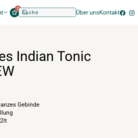
0
ht
Über uns
Kontakt
s Indian Tonic
 EW
anzes Gebinde
llung
2lt