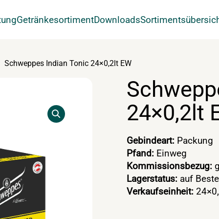
tung
Getränkesortiment
Downloads
Sortimentsübersic
Schweppes Indian Tonic 24×0,2lt EW
Schweppe
24×0,2lt
Gebindeart:
Packung
Pfand:
Einweg
Kommissionsbezug:
g
Lagerstatus:
auf Beste
Verkaufseinheit:
24×0,