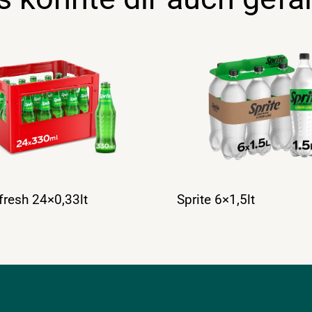
 fresh 24×0,33lt
Sprite 6×1,5lt