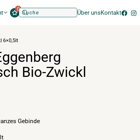
0
ht
Über uns
Kontakt
 6×0,5lt
Eggenberg
sch Bio-Zwickl
anzes Gebinde
lt