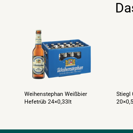
Da
Weihenstephan Weißbier
Stiegl
Hefetrüb 24×0,33lt
20×0,5