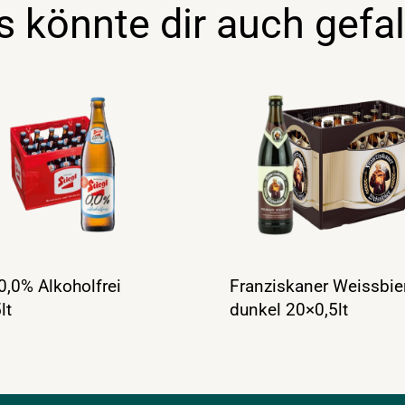
s könnte dir auch gefal
 0,0% Alkoholfrei
Franziskaner Weissbie
lt
dunkel 20×0,5lt