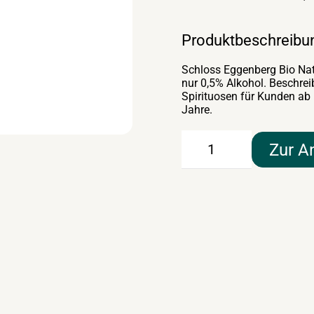
Produktbeschreibu
Schloss Eggenberg Bio Natu
nur 0,5% Alkohol. Beschrei
Spirituosen für Kunden ab
Jahre.
Schloss
Zur A
Eggenberg
Naturbursch
Bio-
Zwickl
6×0,5lt
Menge