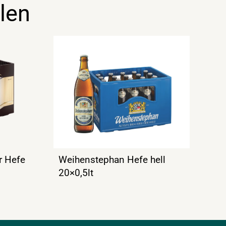
len
r Hefe
Weihenstephan Hefe hell
20×0,5lt