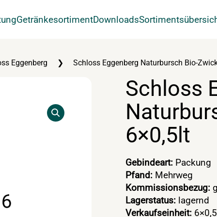
tung
Getränkesortiment
Downloads
Sortimentsübersic
oss Eggenberg
Schloss Eggenberg Naturbursch Bio-Zwickl
Schloss 
Naturbur
6×0,5lt
Gebindeart:
Packung
Pfand:
Mehrweg
Kommissionsbezug:
g
Lagerstatus:
lagernd
Verkaufseinheit:
6×0,5