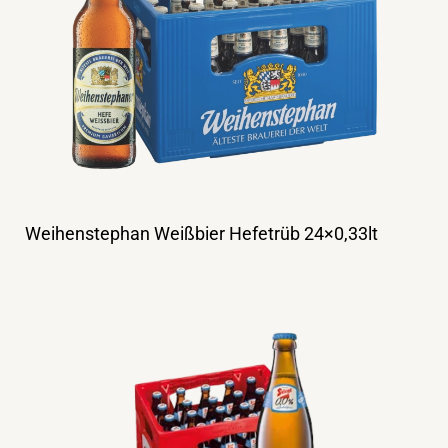
Weihenstephan Weißbier Hefetrüb 24×0,33lt