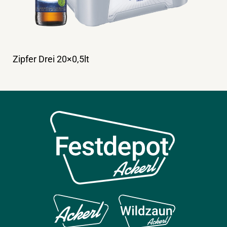
Zipfer Drei 20×0,5lt