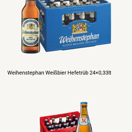
Weihenstephan Weißbier Hefetrüb 24×0,33lt