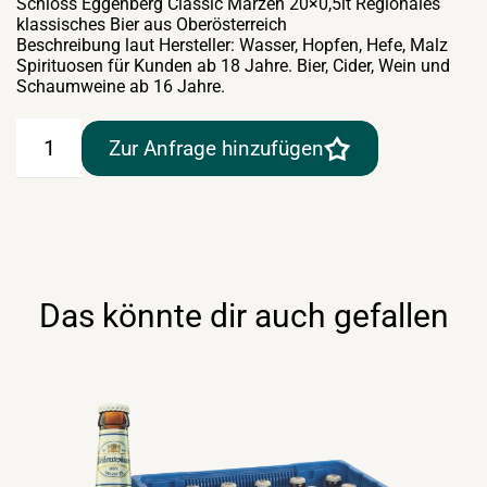
Schloss Eggenberg Classic Märzen 20×0,5lt Regionales
klassisches Bier aus Oberösterreich
Beschreibung laut Hersteller: Wasser, Hopfen, Hefe, Malz
Spirituosen für Kunden ab 18 Jahre. Bier, Cider, Wein und
Schaumweine ab 16 Jahre.
Schloss
Zur Anfrage hinzufügen
Eggenberg
Classic
Märzen
20×0,5lt
Menge
Das könnte dir auch gefallen