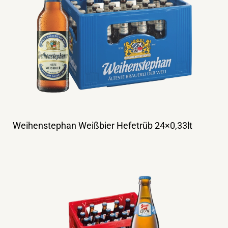
Weihenstephan Weißbier Hefetrüb 24×0,33lt