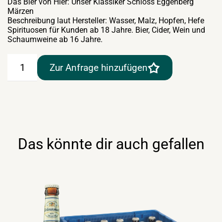
Das Bier von Hier: Unser Klassiker Schloss Eggenberg
Märzen
Beschreibung laut Hersteller: Wasser, Malz, Hopfen, Hefe
Spirituosen für Kunden ab 18 Jahre. Bier, Cider, Wein und
Schaumweine ab 16 Jahre.
Schloss
Zur Anfrage hinzufügen
Eggenberg
Classic
Märzen
20×0,33lt
Menge
Das könnte dir auch gefallen