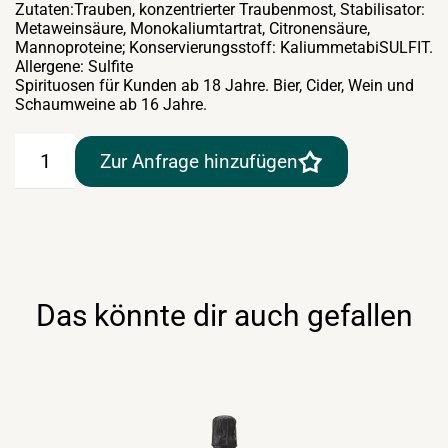
Zutaten:Trauben, konzentrierter Traubenmost, Stabilisator:
Metaweinsäure, Monokaliumtartrat, Citronensäure,
Mannoproteine; Konservierungsstoff: KaliummetabiSULFIT.
Allergene: Sulfite
Spirituosen für Kunden ab 18 Jahre. Bier, Cider, Wein und
Schaumweine ab 16 Jahre.
Scavi
Zur Anfrage hinzufügen
&
Ray
Prosecco
Frizzante
24×0,2lt
Menge
Das könnte dir auch gefallen