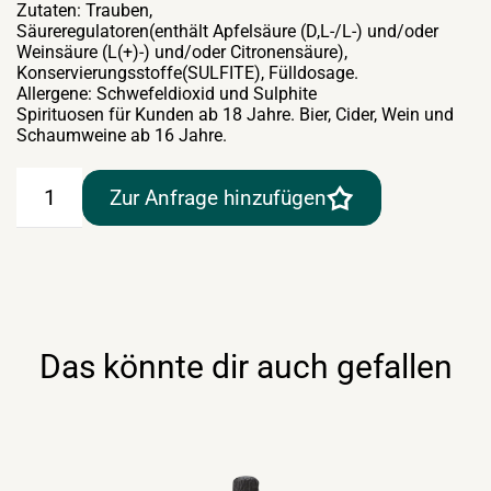
Zutaten: Trauben,
Säureregulatoren(enthält Apfelsäure (D,L-/L-) und/oder
Weinsäure (L(+)-) und/oder Citronensäure),
Konservierungsstoffe(SULFITE), Fülldosage.
Allergene: Schwefeldioxid und Sulphite
Spirituosen für Kunden ab 18 Jahre. Bier, Cider, Wein und
Schaumweine ab 16 Jahre.
La
Zur Anfrage hinzufügen
Gioiosa
Prosecco
Spago
DOC
Treviso
0,75lt
Menge
Das könnte dir auch gefallen