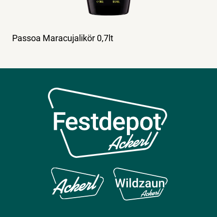
Passoa Maracujalikör 0,7lt