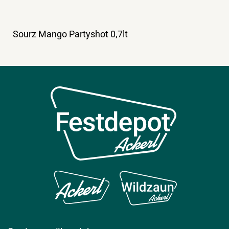
Sourz Mango Partyshot 0,7lt