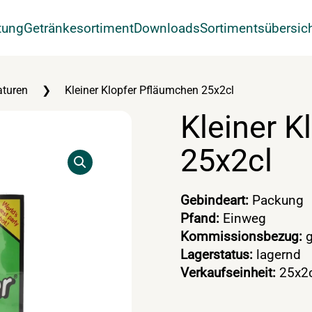
tung
Getränkesortiment
Downloads
Sortimentsübersic
aturen
Kleiner Klopfer Pfläumchen 25x2cl
Kleiner K
25x2cl
Gebindeart:
Packung
Pfand:
Einweg
Kommissionsbezug:
g
Lagerstatus:
lagernd
Verkaufseinheit:
25x2c