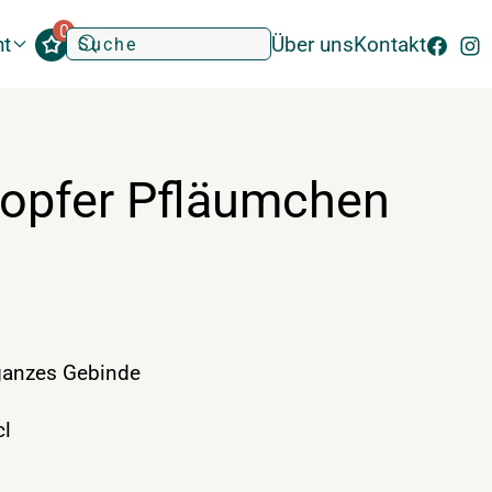
0
ht
Über uns
Kontakt
lopfer Pfläumchen
anzes Gebinde
l