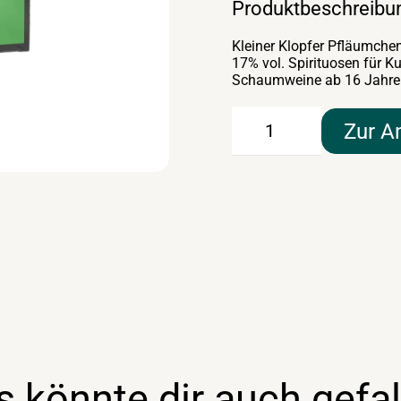
Produktbeschreibu
Kleiner Klopfer Pfläumchen 
17% vol. Spirituosen für Ku
Schaumweine ab 16 Jahre
Kleiner
Zur A
Klopfer
Pfläumchen
25x2cl
Menge
s könnte dir auch gefal