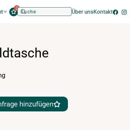
0
ht
Über uns
Kontakt
ldtasche
ng
nfrage hinzufügen