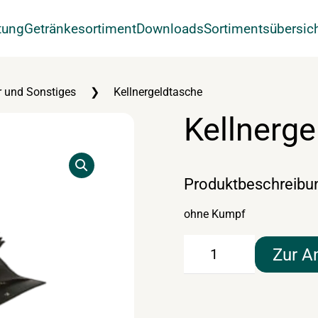
tung
Getränkesortiment
Downloads
Sortimentsübersic
 und Sonstiges
Kellnergeldtasche
Kellnerge
Produktbeschreibu
ohne Kumpf
Kellnergeldtasche
Zur A
Menge