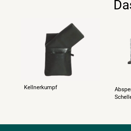
Da
Kellnerkumpf
Absper
Schell