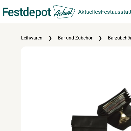
Aktuelles
Festausstat
Zum Hauptinhalt springen
Leihwaren
Bar und Zubehör
Barzubehör