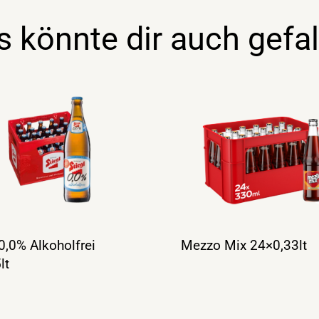
s könnte dir auch gefal
 0,0% Alkoholfrei
Mezzo Mix 24×0,33lt
lt