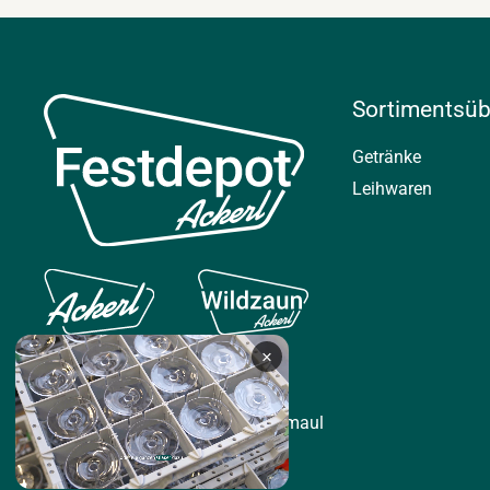
Sortimentsüb
Getränke
Leihwaren
×
© 2026 Umgesetzt von
Plappermaul