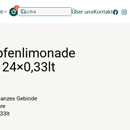
0
ht
Über uns
Kontakt
pfenlimonade
 24×0,33lt
anzes Gebinde
re
33lt