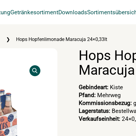
tung
Getränkesortiment
Downloads
Sortimentsübersic
Hops Hopfenlimonade Maracuja 24×0,33lt
Hops Ho
Maracuja
Gebindeart:
Kiste
Pfand:
Mehrweg
Kommissionsbezug:
g
Lagerstatus:
Bestellwa
Verkaufseinheit:
24×0,