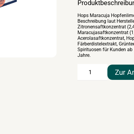
Produktbeschreibu
Hops Maracuja Hopfenlim
Beschreibung laut Herstelle
Zitronensaftkonzentrat (
Maracujasaftkonzentrat (1
Acerolasaftkonzentrat, Hop
Färberdistelextrakt, Grünte
Spirituosen für Kunden ab
Jahre.
Hops
Zur A
Hopfenlimonade
Maracuja
24×0,33lt
Menge