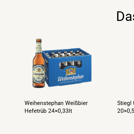
Da
Weihenstephan Weißbier
Stiegl
Hefetrüb 24×0,33lt
20×0,5