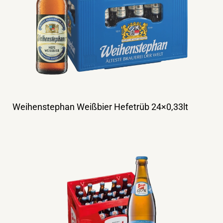
Weihenstephan Weißbier Hefetrüb 24×0,33lt