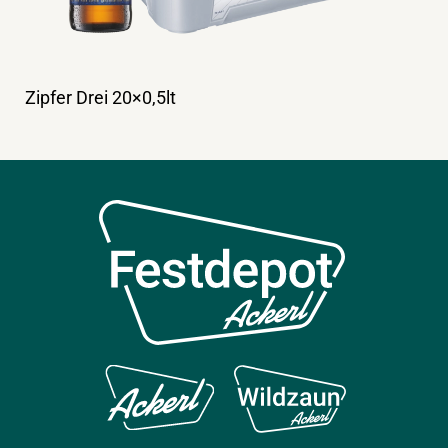
Zipfer Drei 20×0,5lt