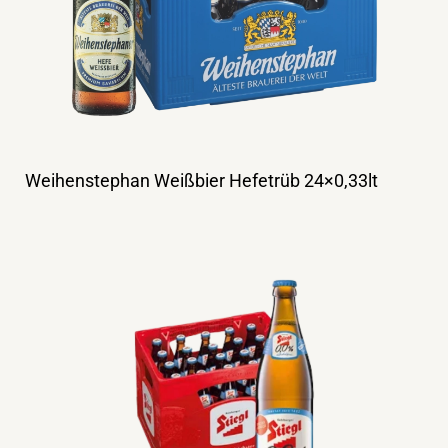
Weihenstephan Weißbier Hefetrüb 24×0,33lt