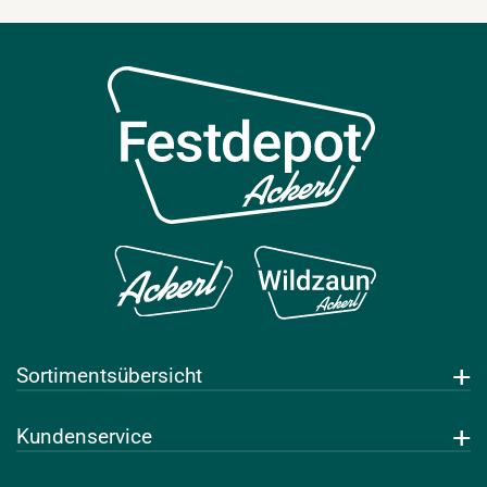
Sortimentsübersicht
Getränke
Kundenservice
Leihwaren
Über uns