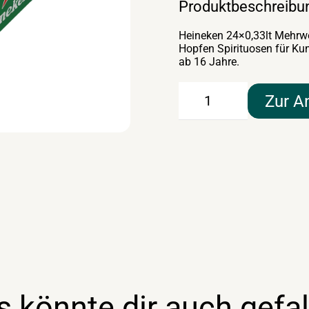
Produktbeschreibu
Heineken 24×0,33lt Mehrwe
Hopfen Spirituosen für Ku
ab 16 Jahre.
Heineken
Zur A
24×0,33lt
Mehrweg
Menge
s könnte dir auch gefal