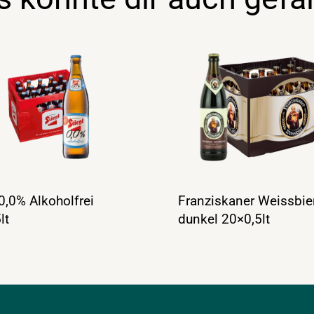
 0,0% Alkoholfrei
Franziskaner Weissbie
lt
dunkel 20×0,5lt