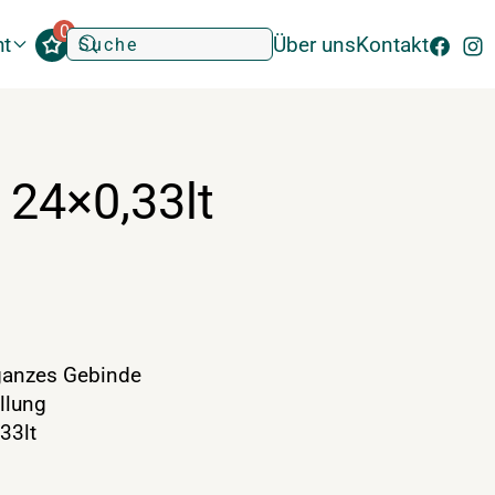
0
ht
Über uns
Kontakt
 24×0,33lt
anzes Gebinde
llung
33lt