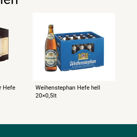
r Hefe
Weihenstephan Hefe hell
20×0,5lt