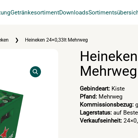
tung
Getränkesortiment
Downloads
Sortimentsübersic
eken
Heineken 24×0,33lt Mehrweg
Heineken
Mehrweg
Gebindeart:
Kiste
Pfand:
Mehrweg
Kommissionsbezug:
g
Lagerstatus:
auf Beste
Verkaufseinheit:
24×0,