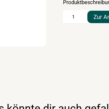
Produktbeschreibu
Grüner
Zur A
Veltliner
Schankwein
Weingut
Moser
weiß
20lt
Menge
s könnte dir auch gefal