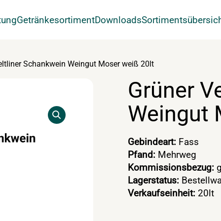
tung
Getränkesortiment
Downloads
Sortimentsübersic
eltliner Schankwein Weingut Moser weiß 20lt
Grüner Ve
Weingut 
Gebindeart:
Fass
Pfand:
Mehrweg
Kommissionsbezug:
g
Lagerstatus:
Bestellwa
Verkaufseinheit:
20lt