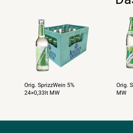
Orig. SprizzWein 5%
Orig. 
24×0,33lt MW
MW