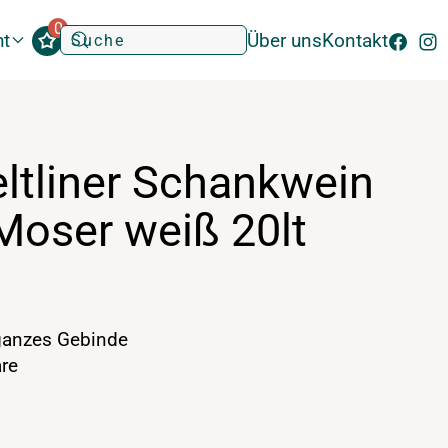
0
ht
Über uns
Kontakt
ltliner Schankwein
Moser weiß 20lt
anzes Gebinde
re