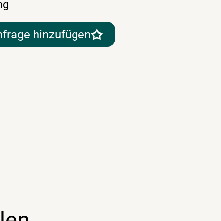
ng
nfrage hinzufügen
len