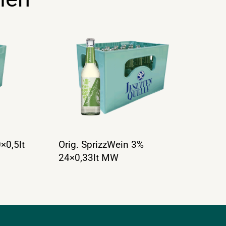
×0,5lt
Orig. SprizzWein 3%
24×0,33lt MW