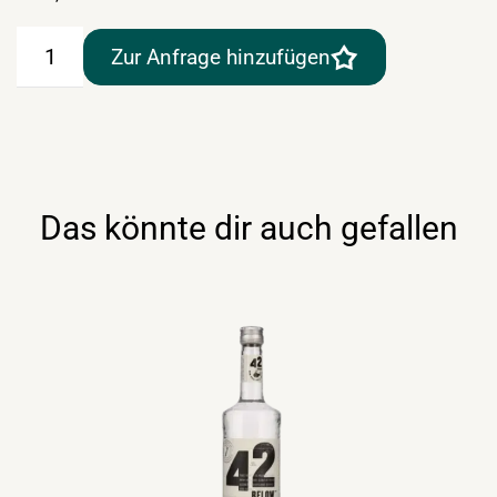
Grey
Zur Anfrage hinzufügen
Goose
Vodka
40%
0,7lt
Menge
Das könnte dir auch gefallen