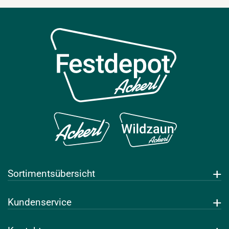
Sortimentsübersicht
Getränke
Kundenservice
Leihwaren
Über uns