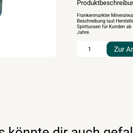
Produktbeschreibu
Frankenmarkter Mineralwas
Beschreibung laut Herstell
Spirituosen für Kunden ab
Jahre.
Frankenmarkter
Zur A
Mineralwasser
mild
6×1,5lt
Menge
s könnte dir auch gefal