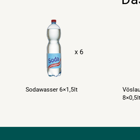
Sodawasser 6×1,5lt
Vöslau
8×0,5l