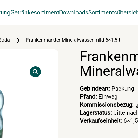
tung
Getränkesortiment
Downloads
Sortimentsübersic
Soda
Frankenmarkter Mineralwasser mild 6×1,5lt
Frankenm
Mineralwa
Gebindeart:
Packung
Pfand:
Einweg
Kommissionsbezug:
g
Lagerstatus:
bitte nac
Verkaufseinheit:
6×1,5