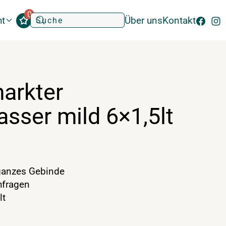
0
ht
Über uns
Kontakt
arkter
sser mild 6×1,5lt
anzes Gebinde
hfragen
lt