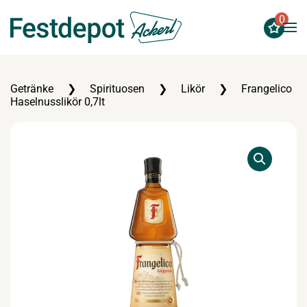
0
Zum Hauptinhalt springen
Getränke
Spirituosen
Likör
Frangelico
Haselnusslikör 0,7lt