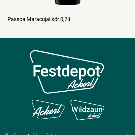
Passoa Maracujalikör 0,7lt