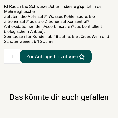
FJ Rauch Bio Schwarze Johannisbeere g’spritzt in der
Mehrwegflasche
Zutaten: Bio Apfelsaft*, Wasser, Kohlensäure, Bio
Zitronensaft* aus Bio Zitronensaftkonzentrat*,
Antioxidationsmittel: Ascorbinsäure (*aus kontrolliert
biologischem Anbau).
Spirituosen für Kunden ab 18 Jahre. Bier, Cider, Wein und
Schaumweine ab 16 Jahre.
FJ
Zur Anfrage hinzufügen
Rauch
Bio
Schwarze
Johannisbeere
g'spritzt
24×0,33lt
Kiste
Menge
Das könnte dir auch gefallen