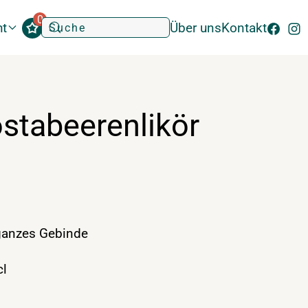
0
ht
Über uns
Kontakt
stabeerenlikör
anzes Gebinde
l