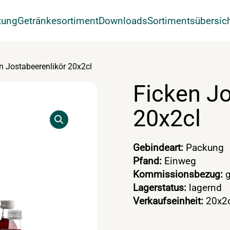
tung
Getränkesortiment
Downloads
Sortimentsübersic
n Jostabeerenlikör 20x2cl
Ficken Jo
20x2cl
Gebindeart:
Packung
Pfand:
Einweg
Kommissionsbezug:
g
Lagerstatus:
lagernd
Verkaufseinheit:
20x2c