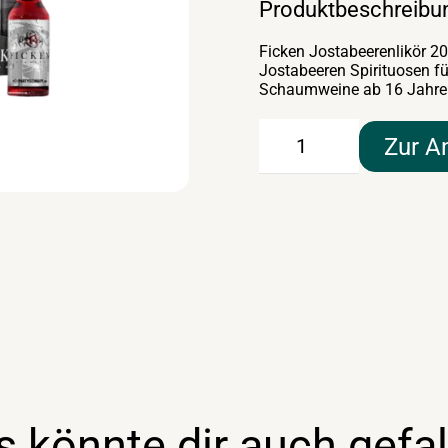
Produktbeschreibu
Ficken Jostabeerenlikör 20x
Jostabeeren Spirituosen fü
Schaumweine ab 16 Jahre
Ficken
Zur A
Jostabeerenlikör
20x2cl
Menge
s könnte dir auch gefal