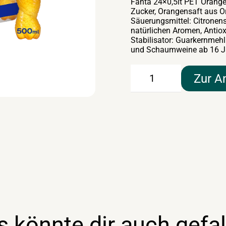
Fanta 24×0,5lt PET Orange
Zucker, Orangensaft aus O
Säuerungsmittel: Citronen
natürlichen Aromen, Antioxi
Stabilisator: Guarkernmehl 
und Schaumweine ab 16 J
Fanta
Zur A
24×0,5lt
PET
Menge
s könnte dir auch gefal