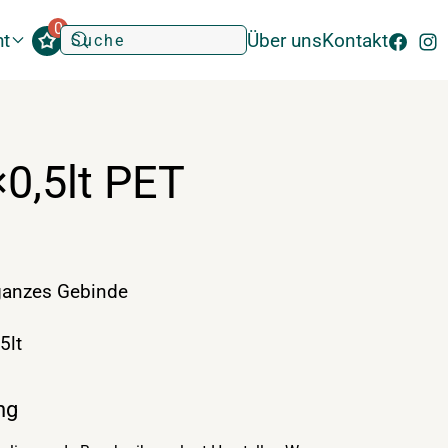
0
ht
Über uns
Kontakt
0,5lt PET
anzes Gebinde
5lt
ng