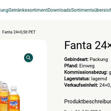
tung
Getränkesortiment
Downloads
Sortimentsübersic
Fanta 24×0,5lt PET
Fanta 24×
Gebindeart:
Packung
Pfand:
Einweg
Kommissionsbezug:
g
Lagerstatus:
lagernd
Verkaufseinheit:
24×0,
Produktbeschreibu