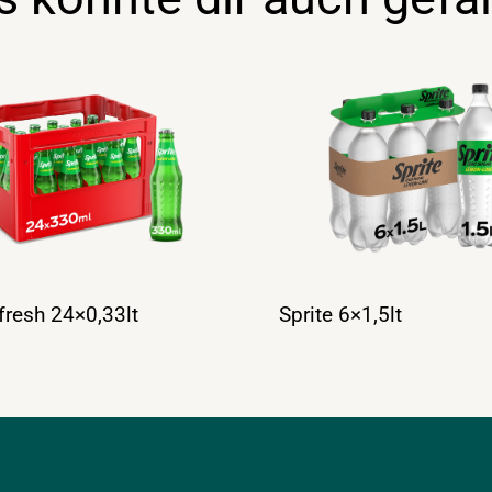
 fresh 24×0,33lt
Sprite 6×1,5lt