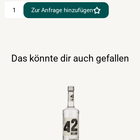
Eristoff
Zur Anfrage hinzufügen
Vodka
1lt
Menge
Das könnte dir auch gefallen