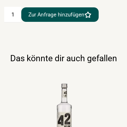
Eristoff
Zur Anfrage hinzufügen
Red
0,7lt
Menge
Das könnte dir auch gefallen