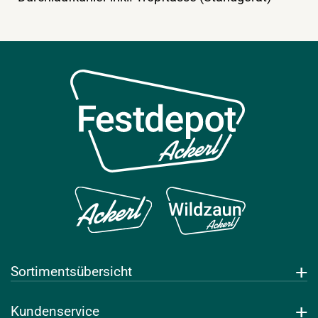
Sortimentsübersicht
Getränke
Kundenservice
Leihwaren