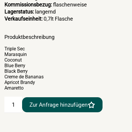
Kommissionsbezug:
flaschenweise
Lagerstatus:
langernd
Verkaufseinheit:
0,7lt Flasche
Produktbeschreibung
Triple Sec
Marasquin
Coconut
Blue Berry
Black Berry
Creme de Bananas
Apricot Brandy
Amaretto
De
Zur Anfrage hinzufügen
Kuyper
–
verschiedene
Sorten
Menge